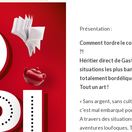
Présentation :
Comment tordre le cou 
?!
Héritier direct de Ga
situations les plus b
totalement bordéliq
Tout un art !
« Sans argent, sans cu
c’est mal embarqué p
A travers des situatio
aventures loufoques, T