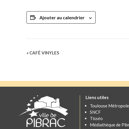
Ajouter au calendrier
Navigation
«
CAFÉ VINYLES
Évènement
Liens utiles
Toulouse Métropole
SNCF
Tisséo
Médiathèque de Pib