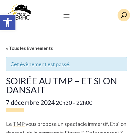
Ouvrir la barre d’outils
U
« Tous les Évènements
Cet évènement est passé.
SOIRÉE AU TMP – ET SI ON
DANSAIT
7 décembre 2024
20h30
22h00
–
Le
TMP
vous propose un spectacle immersif, Et si on
dansant, de la compagnie
Figaro & Co
le vendredi 7