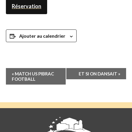
Réservation
Ajouter au calendrier
Navigation
«
MATCH US PIBRAC
ET SI ON DANSAIT
»
Évènement
FOOTBALL