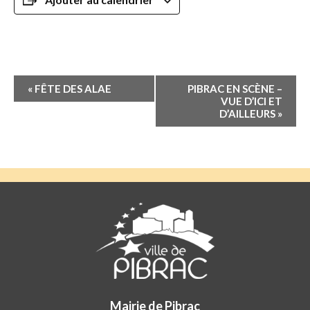
Navigation
«
FÊTE DES ALAE
PIBRAC EN SCÈNE –
Évènement
VUE D’ICI ET
D’AILLEURS
»
Mairie de Pibrac