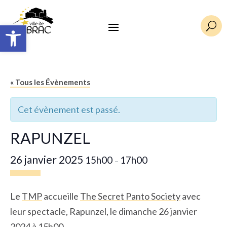
Ouvrir la barre d’outils
U
« Tous les Évènements
Cet évènement est passé.
RAPUNZEL
26 janvier 2025
15h00
17h00
–
Le
TMP
accueille
The Secret Panto Society
avec
leur spectacle, Rapunzel, le dimanche 26 janvier
2024 à 15h00.