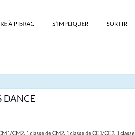
RE À PIBRAC
S’IMPLIQUER
SORTIR
’S DANCE
e CM1/CM2, 1 classe de CM2, 1 classe de CE1/CE2, 1 class