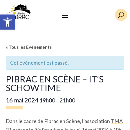
Ouvrir la barre d’outils
U
« Tous les Évènements
Cet évènement est passé.
PIBRAC EN SCÈNE – IT’S
SCHOWTIME
16 mai 2024
19h00
21h00
–
Dans le cadre de Pibrac en Scène, l’association
TMA
31
présente
It’s Showtime
, le jeudi 16 mai 2024 à 19h