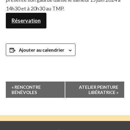
14h30 et à 20h30 au
TMP
.
Réservation
Ajouter au calendrier
Navigation
«
RENCONTRE
ATELIER PEINTURE
Évènement
BÉNÉVOLES
LIBÉRATRICE
»