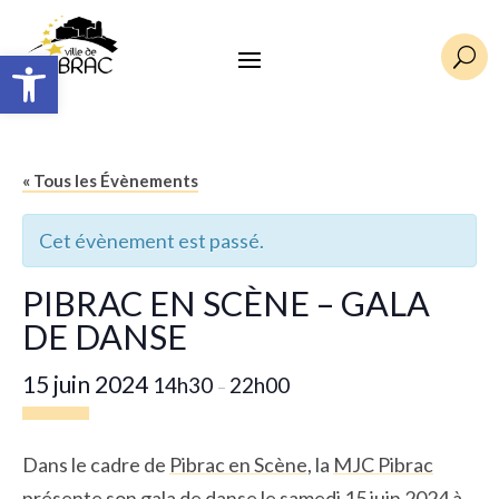
Ouvrir la barre d’outils
U
« Tous les Évènements
Cet évènement est passé.
PIBRAC EN SCÈNE – GALA
DE DANSE
15 juin 2024
14h30
22h00
–
Dans le cadre de
Pibrac en Scène
, la
MJC Pibrac
présente son gala de danse le samedi 15 juin 2024 à