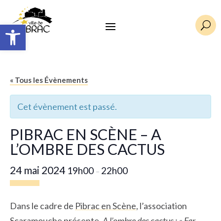
Ouvrir la barre d’outils
U
« Tous les Évènements
Cet évènement est passé.
PIBRAC EN SCÈNE – A
L’OMBRE DES CACTUS
24 mai 2024
19h00
22h00
–
Dans le cadre de
Pibrac en Scène
, l’association
Scaramouche
présente,
A l’ombre des cactus : « Far