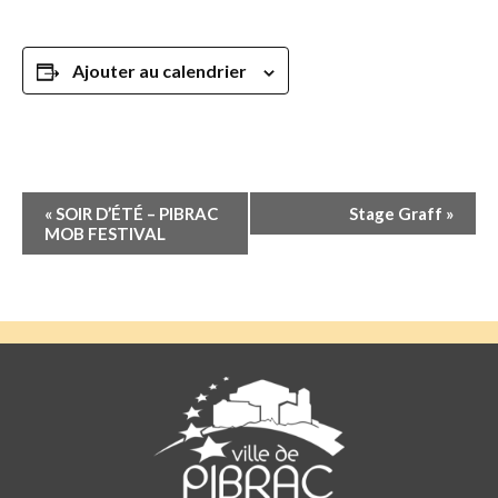
Ajouter au calendrier
Navigation
«
SOIR D’ÉTÉ – PIBRAC
Stage Graff
»
Évènement
MOB FESTIVAL