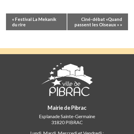
Navigation
«
Festival La Mekanik
Ciné-débat «Quand
Évènement
du rire
passent les Oiseaux »
»
Mairie de Pibrac
Esplanade Sainte-Germaine
31820 PIBRAC
Lundi, Mardi, Mercredi et Vendredi :