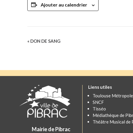
Ajouter au calendrier
Navigation
«
DON DE SANG
Évènement
Liens utiles
Toulouse Métropole
SNCF
Tisséo
Médiathèque de Pib
Théâtre Musical de 
Mairie de Pibrac