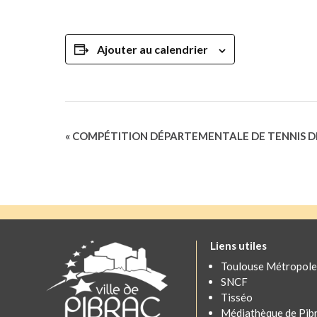
Ajouter au calendrier
Navigation
«
COMPÉTITION DÉPARTEMENTALE DE TENNIS D
Évènement
Liens utiles
Toulouse Métropole
SNCF
Tisséo
Médiathèque de Pib