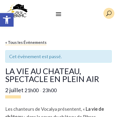
Ouvrir la barre d’outils
U
« Tous les Évènements
Cet évènement est passé.
LA VIE AU CHATEAU,
SPECTACLE EN PLEIN AIR
2 juillet
21h00
23h00
–
Les chanteurs de Vocalya présentent, «
La vie de
château
» dans la cours du château de Pibrac,