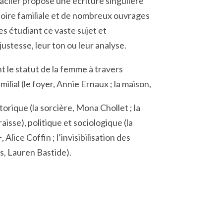
aclier propose une écriture singulière
stoire familiale et de nombreux ouvrages
s étudiant ce vaste sujet et
justesse, leur ton ou leur analyse.
t le statut de la femme à travers
milial (le foyer, Annie Ernaux ; la maison,
orique (la sorcière, Mona Chollet ; la
isse), politique et sociologique (la
ice Coffin ; l’invisibilisation des
, Lauren Bastide).