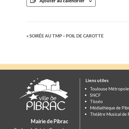
Ajouter au calendrier
Navigation
«
SOIRÉE AU TMP – POIL DE CAROTTE
Évènement
Liens utiles
Toulouse Métropole
SNCF
Tisséo
Médiathèque de Pib
Théâtre Musical de 
Mairie de Pibrac