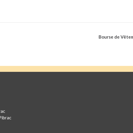
Bourse de Vêtem
rac
Pibrac