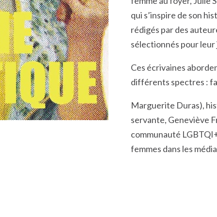
femme au foyer, Julie S
qui s’inspire de son hi
rédigés par des auteure
sélectionnés pour leur 
Ces écrivaines aborden
différents spectres : fa
Marguerite Duras), hist
servante, Geneviève Fra
communauté LGBTQI+, Al
femmes dans les médias