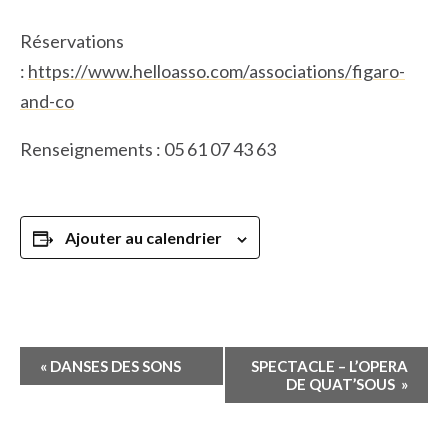
Réservations
:
https://www.helloasso.com/associations/figaro-
and-co
Renseignements : 05 61 07 43 63
Ajouter au calendrier
Navigation
«
DANSES DES SONS
SPECTACLE – L’OPERA
Évènement
DE QUAT’SOUS
»