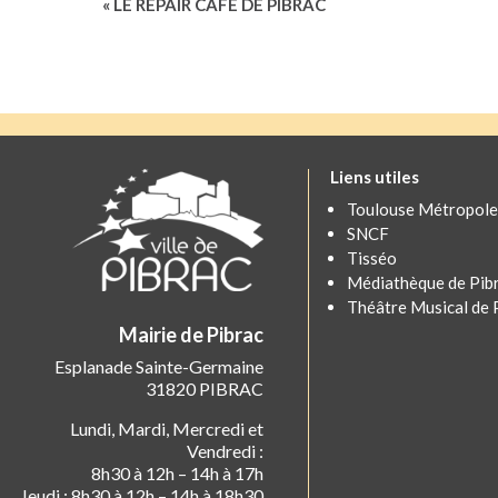
Navigation
«
LE REPAIR CAFÉ DE PIBRAC
Évènement
Liens utiles
Toulouse Métropole
SNCF
Tisséo
Médiathèque de Pib
Théâtre Musical de 
Mairie de Pibrac
Esplanade Sainte-Germaine
31820 PIBRAC
Lundi, Mardi, Mercredi et
Vendredi :
8h30 à 12h – 14h à 17h
Jeudi : 8h30 à 12h – 14h à 18h30