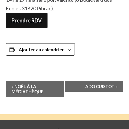
Ecoles 31820 Pibrac).
Prendre RDV
Ajouter au calendrier
Navigation
«
NOËL À LA
ADO CUISTOT
»
Évènement
MÉDIATHÈQUE