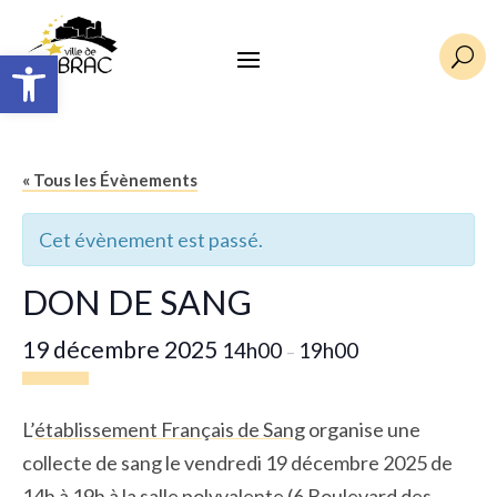
Ouvrir la barre d’outils
U
« Tous les Évènements
Cet évènement est passé.
DON DE SANG
19 décembre 2025
14h00
19h00
–
L’
établissement Français de Sang
organise une
collecte de sang le vendredi 19 décembre 2025 de
14h à 19h à la salle polyvalente (6 Boulevard des