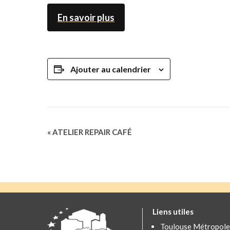
En savoir plus
Ajouter au calendrier
Navigation
«
ATELIER REPAIR CAFÉ
Évènement
Liens utiles
Toulouse Métropole