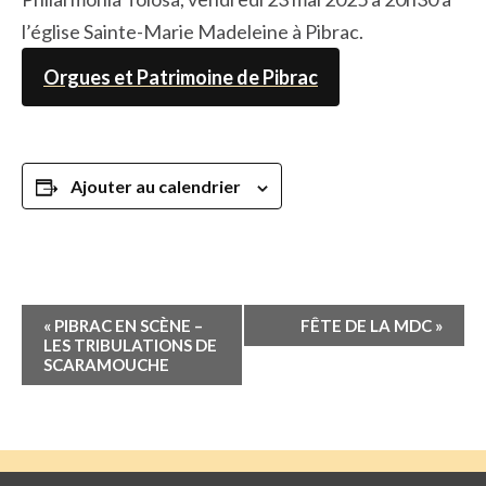
l’église Sainte-Marie Madeleine à Pibrac.
Orgues et Patrimoine de Pibrac
Ajouter au calendrier
Navigation
«
PIBRAC EN SCÈNE –
FÊTE DE LA MDC
»
Évènement
LES TRIBULATIONS DE
SCARAMOUCHE