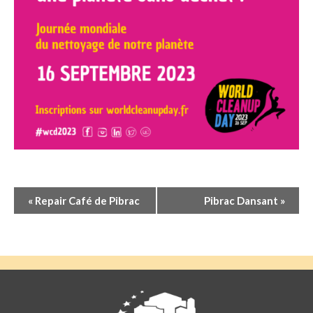
Navigation
«
Repair Café de Pibrac
Pibrac Dansant
»
Évènement