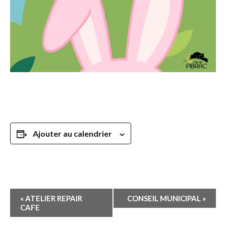
Ajouter au calendrier
Navigation
«
ATELIER REPAIR
CONSEIL MUNICIPAL
»
Évènement
CAFE