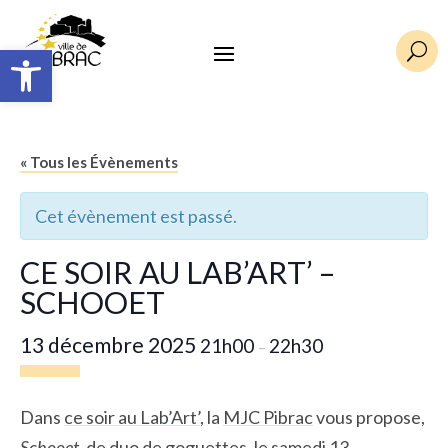
Ouvrir la barre d’outils
U
« Tous les Évènements
Cet évènement est passé.
CE SOIR AU LAB’ART’ –
SCHOOET
13 décembre 2025
21h00
22h30
–
Dans
ce soir au Lab’Art’
, la
MJC Pibrac
vous propose,
Schooet
, de duo de goguettes, le samedi 13