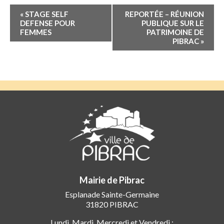
Navigation
«
STAGE SELF
REPORTÉE – RÉUNION
Évènement
DEFENSE POUR
PUBLIQUE SUR LE
FEMMES
PATRIMOINE DE
PIBRAC
»
Mairie de Pibrac
Esplanade Sainte-Germaine
31820 PIBRAC
Lundi, Mardi, Mercredi et Vendredi :