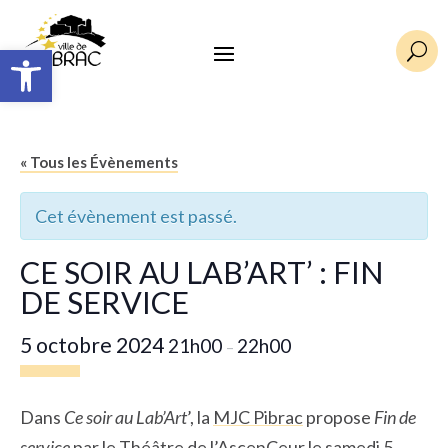
Ouvrir la barre d’outils
U
« Tous les Évènements
Cet évènement est passé.
CE SOIR AU LAB’ART’ : FIN
DE SERVICE
5 octobre 2024
21h00
22h00
–
Dans
Ce soir au Lab’Art
’, la
MJC Pibrac
propose
Fin de
service
par le Théâtre de l’AscenCeur le samedi 5