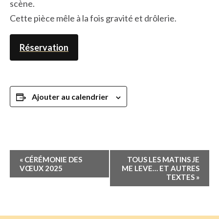
scène.
Cette pièce mêle à la fois gravité et drôlerie.
Réservation
Ajouter au calendrier
Navigation
«
CÉRÉMONIE DES
TOUS LES MATINS JE
Évènement
VŒUX 2025
ME LEVE… ET AUTRES
TEXTES
»