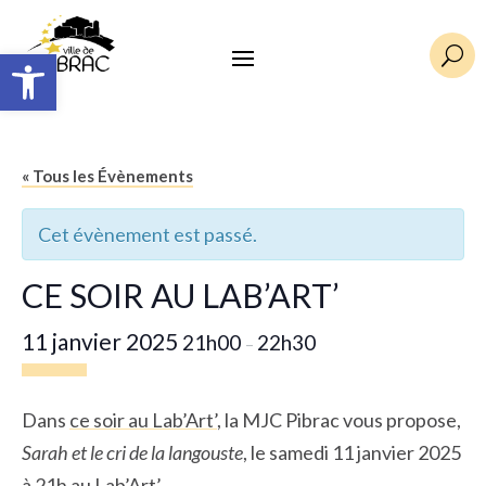
Ouvrir la barre d’outils
U
« Tous les Évènements
Cet évènement est passé.
CE SOIR AU LAB’ART’
11 janvier 2025
21h00
22h30
–
Dans
ce soir au Lab’Art’
, la MJC Pibrac vous propose,
Sarah et le cri de la langouste
, le samedi 11 janvier 2025
à 21h au Lab’Art’.