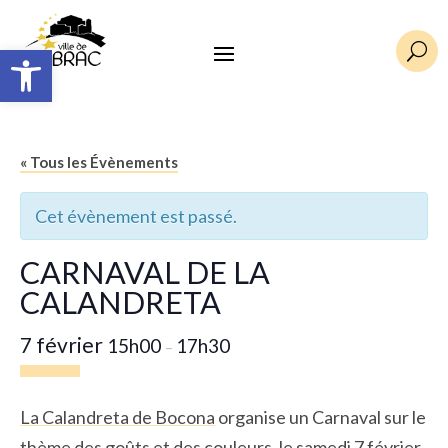
Ouvrir la barre d’outils
U
« Tous les Évènements
Cet évènement est passé.
CARNAVAL DE LA
CALANDRETA
7 février
15h00
17h30
–
La Calandreta de Bocona
organise un Carnaval sur le
thème des goûts et des couleurs, le samedi 7 février