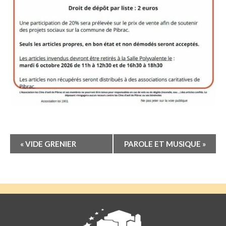
Navigation
«
VIDE GRENIER
PAROLE ET MUSIQUE
»
Évènement