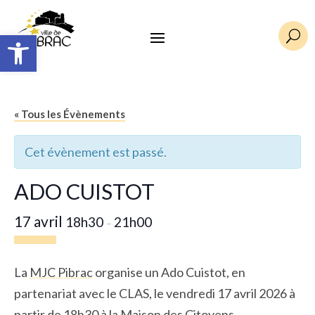
Ouvrir la barre d’outils
U
« Tous les Évènements
Cet évènement est passé.
ADO CUISTOT
17 avril
18h30
21h00
–
La
MJC
Pibrac
organise un Ado Cuistot, en
partenariat avec le CLAS, le vendredi 17 avril 2026 à
partir de 18h30 à la Maison des Citoyens.