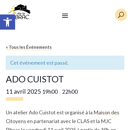
Ouvrir la barre d’outils
U
« Tous les Évènements
Cet évènement est passé.
ADO CUISTOT
11 avril 2025
19h00
22h00
–
Un atelier Ado Cuistot est organisé à la
Maison des
Citoyens
en partenariat avec le CLAS et la
MJC
Pibrac
le vendredi 11 avril 2025 à partir de 19h en