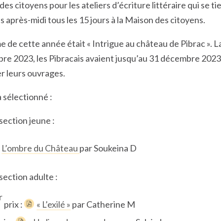
es citoyens pour les ateliers d’écriture littéraire qui se t
is après-midi tous les 15 jours à la Maison des citoyens.
e de cette année était « Intrigue au château de Pibrac ». 
re 2023, les Pibracais avaient jusqu’au 31 décembre 2023
r leurs ouvrages.
a sélectionné :
section jeune :
L’ombre du Château
par Soukeina D
section adulte :
r
prix :
« L’exilé »
par Catherine M