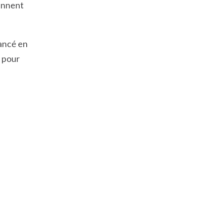
iennent
Lancé en
 pour