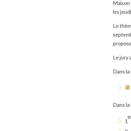
Maison d
les jeud
Le thèm
septemb
propose
Le jury 
Dans la 
Dans la 
e
1