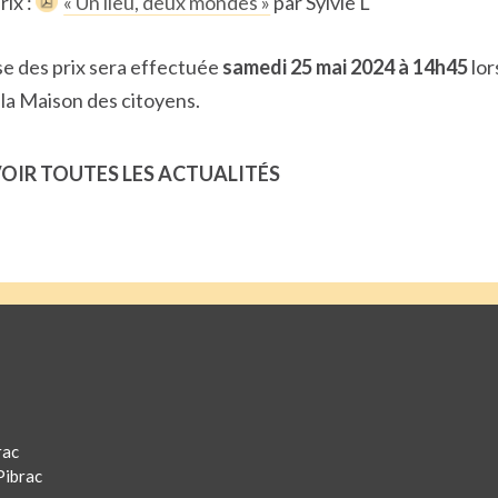
rix :
« Un lieu, deux mondes »
par Sylvie L
se des prix sera effectuée
samedi 25 mai 2024 à 14h45
lor
 la Maison des citoyens.
OIR TOUTES LES ACTUALITÉS
rac
Pibrac