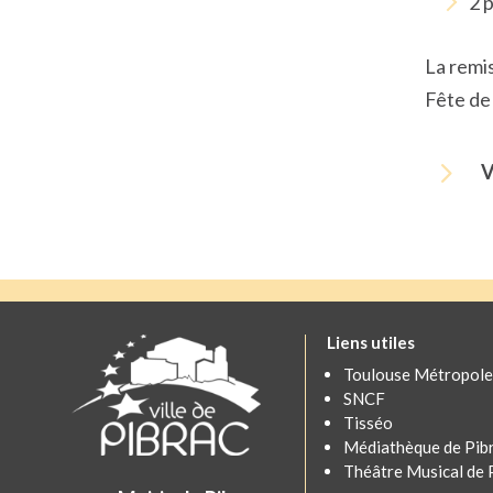
2 p
La remi
Fête de
5
V
Liens utiles
Toulouse Métropole
SNCF
Tisséo
Médiathèque de Pib
Théâtre Musical de 