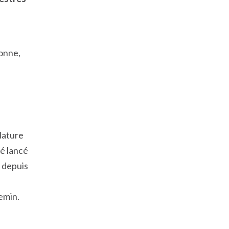
onne,
 Nature
té lancé
 depuis
hemin.