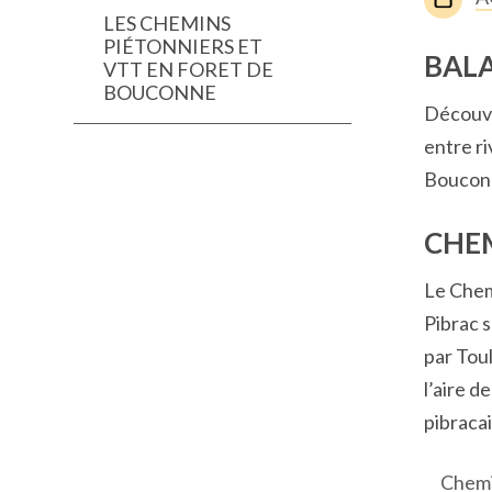
LES CHEMINS
PIÉTONNIERS ET
BAL
VTT EN FORET DE
BOUCONNE
Découvr
entre ri
Boucon
CHEM
Le Chemi
Pibrac s
par Tou
l’aire d
pibracai
Chemi