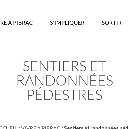
RE À PIBRAC
S’IMPLIQUER
SORTIR
SENTIERS ET
RANDONNÉES
PÉDESTRES
CCUEIL
/
VIVRE À PIBRAC
/
Sentiers et randonnées péd