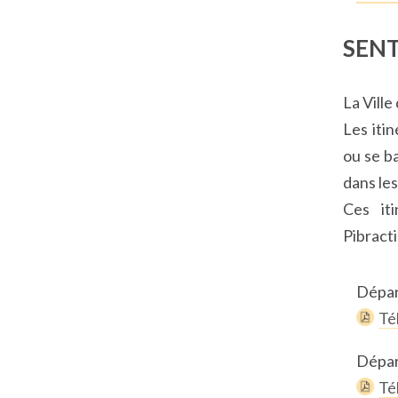
SENT
La Ville
Les iti
ou se b
dans les
Ces iti
Pibracti
Dépar
Té
Dépar
Té