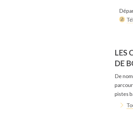
Dépar
Té
LES 
DE 
De nomb
parcour
pistes 
To