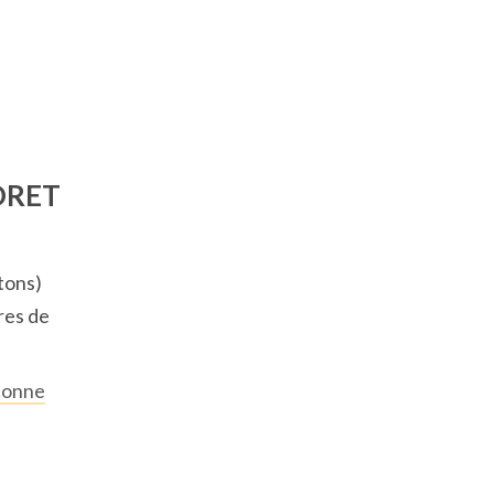
ORET
tons)
res de
uconne