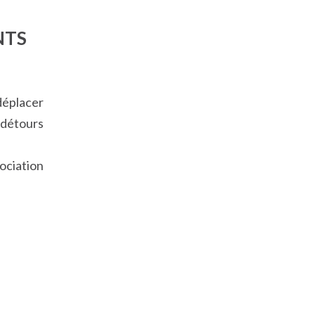
NTS
déplacer
 détours
ociation