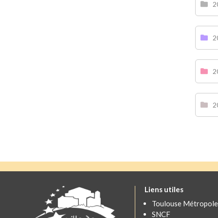
2
2
2
2
Liens utiles
Toulouse Métropole
SNCF