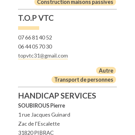
Construction maisons passives
T.O.P VTC
07 66 81 40 52
06 44 05 70 30
topvtc31@gmail.com
Autre
Transport de personnes
HANDICAP SERVICES
SOUBIROUS Pierre
1 rue Jacques Guinard
Zac de l'Escalette
31820 PIBRAC