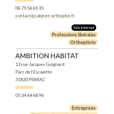
06 75 56 65 35
contact@cabinet-orthoptie.fr
Site internet
Professions libérales
Orthoptiste
AMBITION HABITAT
13 rue Jacques Guignard
Parc de l'Escalette
31820 PIBRAC
05 34 64 68 96
Entreprises