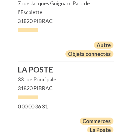
7 rue Jacques Guignard Parc de
l’Escalette
31820 PIBRAC
Autre
Objets connectés
LA POSTE
33 rue Principale
31820 PIBRAC
0 00 00 36 31
Commerces
La Poste