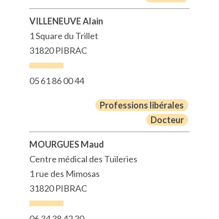
VILLENEUVE Alain
1 Square du Trillet
31820 PIBRAC
05 61 86 00 44
Professions libérales
Docteur
MOURGUES Maud
Centre médical des Tuileries
1 rue des Mimosas
31820 PIBRAC
06 34 38 42 30