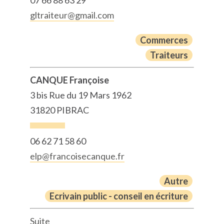
gltraiteur@gmail.com
Commerces
Traiteurs
CANQUE Françoise
3 bis Rue du 19 Mars 1962
31820 PIBRAC
06 62 71 58 60
elp@francoisecanque.fr
Autre
Ecrivain public - conseil en écriture
Suite