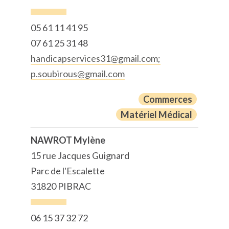
05 61 11 41 95
07 61 25 31 48
handicapservices31@gmail.com;
p.soubirous@gmail.com
Commerces
Matériel Médical
NAWROT Mylène
15 rue Jacques Guignard
Parc de l'Escalette
31820 PIBRAC
06 15 37 32 72