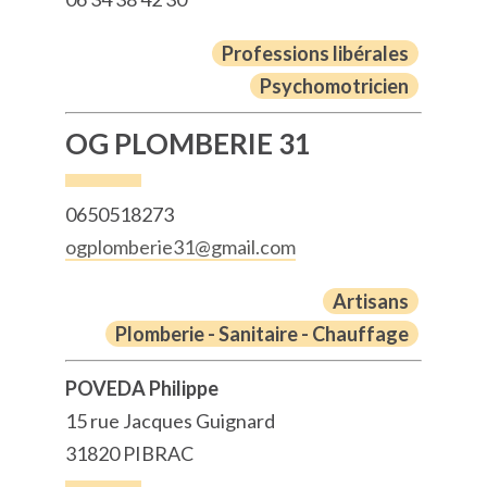
Professions libérales
Psychomotricien
OG PLOMBERIE 31
0650518273
ogplomberie31@gmail.com
Artisans
Plomberie - Sanitaire - Chauffage
POVEDA Philippe
15 rue Jacques Guignard
31820 PIBRAC