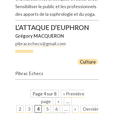
Sensibiliser le public et les professionnels
des apports de la sophrologie et du yoga.
L’ATTAQUE D’EUPHRON
Grégory MACQUERON
pibracechecs@gmail.com
Culture
Pibrac Echecs
Page 4 sur 8
« Première
page
«
…
2
3
4
5
6
…
»
Dernièr